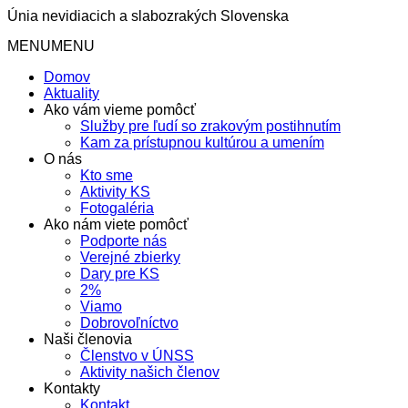
Únia nevidiacich a slabozrakých Slovenska
MENU
MENU
Domov
Aktuality
Ako vám vieme pomôcť
Služby pre ľudí so zrakovým postihnutím
Kam za prístupnou kultúrou a umením
O nás
Kto sme
Aktivity KS
Fotogaléria
Ako nám viete pomôcť
Podporte nás
Verejné zbierky
Dary pre KS
2%
Viamo
Dobrovoľníctvo
Naši členovia
Členstvo v ÚNSS
Aktivity našich členov
Kontakty
Kontakt