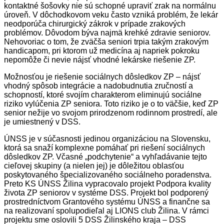
kontaktné šošovky nie sú schopné upraviť zrak na normálnu
úroveň. V dôchodkovom veku často vzniká problém, že lekár
neodporúča chirurgický zákrok v prípade zrakových
problémov. Dôvodom býva najmä krehké zdravie seniorov.
Nehovoriac o tom, že zväčša seniori trpia takým zrakovým
handicapom, pri ktorom už medicína aj napriek pokroku
nepomôže či nevie nájsť vhodné lekárske riešenie ZP.
Možnosťou je riešenie sociálnych dôsledkov ZP – nájsť
vhodný spôsob integrácie a nadobudnutia zručností a
schopností, ktoré svojím charakterom eliminujú sociálne
riziko vylúčenia ZP seniora. Toto riziko je o to väčšie, keď ZP
senior nežije vo svojom prirodzenom rodinnom prostredí, ale
je umiestnený v DSS.
ÚNSS je v súčasnosti jedinou organizáciou na Slovensku,
ktorá sa snaží komplexne pomáhať pri riešení sociálnych
dôsledkov ZP. Včasné „podchytenie“ a vyhľadávanie tejto
cieľovej skupiny (a nielen jej) je dôležitou oblasťou
poskytovaného špecializovaného sociálneho poradenstva.
Preto KS ÚNSS Žilina vypracovalo projekt Podpora kvality
života ZP seniorov v systéme DSS. Projekt bol podporený
prostredníctvom Grantového systému ÚNSS a finančne sa
na realizovaní spolupodieľal aj LIONS club Žilina. V rámci
projektu sme oslovili 5 DSS Žilinského kraja – DSS