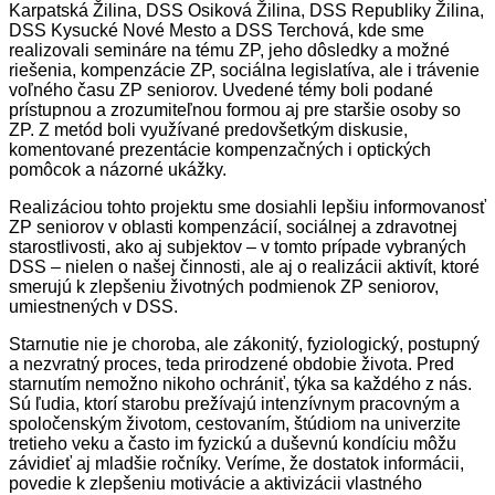
Karpatská Žilina, DSS Osiková Žilina, DSS Republiky Žilina,
DSS Kysucké Nové Mesto a DSS Terchová, kde sme
realizovali semináre na tému ZP, jeho dôsledky a možné
riešenia, kompenzácie ZP, sociálna legislatíva, ale i trávenie
voľného času ZP seniorov. Uvedené témy boli podané
prístupnou a zrozumiteľnou formou aj pre staršie osoby so
ZP. Z metód boli využívané predovšetkým diskusie,
komentované prezentácie kompenzačných i optických
pomôcok a názorné ukážky.
Realizáciou tohto projektu sme dosiahli lepšiu informovanosť
ZP seniorov v oblasti kompenzácií, sociálnej a zdravotnej
starostlivosti, ako aj subjektov – v tomto prípade vybraných
DSS – nielen o našej činnosti, ale aj o realizácii aktivít, ktoré
smerujú k zlepšeniu životných podmienok ZP seniorov,
umiestnených v DSS.
Starnutie nie je choroba, ale zákonitý, fyziologický, postupný
a nezvratný proces, teda prirodzené obdobie života. Pred
starnutím nemožno nikoho ochrániť, týka sa každého z nás.
Sú ľudia, ktorí starobu prežívajú intenzívnym pracovným a
spoločenským životom, cestovaním, štúdiom na univerzite
tretieho veku a často im fyzickú a duševnú kondíciu môžu
závidieť aj mladšie ročníky. Veríme, že dostatok informácii,
povedie k zlepšeniu motivácie a aktivizácii vlastného