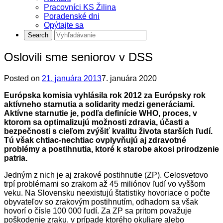
Pracovníci KS Žilina
Poradenské dni
Opýtajte sa
Oslovili sme seniorov v DSS
Posted on
21. januára 2013
7. januára 2020
Európska komisia vyhlásila rok 2012 za Európsky rok
aktívneho starnutia a solidarity medzi generáciami.
Aktívne starnutie je, podľa definície WHO, proces, v
ktorom sa optimalizujú možnosti zdravia, účasti a
bezpečnosti s cieľom zvýšiť kvalitu života starších ľudí.
Tú však chtiac-nechtiac ovplyvňujú aj zdravotné
problémy a postihnutia, ktoré k starobe akosi prirodzenie
patria.
Jedným z nich je aj zrakové postihnutie (ZP). Celosvetovo
trpí problémami so zrakom až 45 miliónov ľudí vo vyššom
veku. Na Slovensku neexistujú štatistiky hovoriace o počte
obyvateľov so zrakovým postihnutím, odhadom sa však
hovorí o čísle 100 000 ľudí. Za ZP sa pritom považuje
poškodenie zraku, v prípade ktorého okuliare alebo