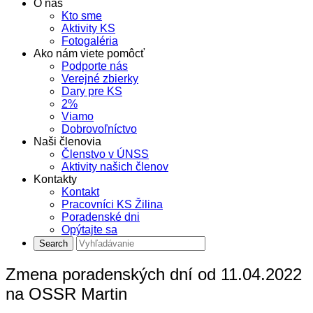
O nás
Kto sme
Aktivity KS
Fotogaléria
Ako nám viete pomôcť
Podporte nás
Verejné zbierky
Dary pre KS
2%
Viamo
Dobrovoľníctvo
Naši členovia
Členstvo v ÚNSS
Aktivity našich členov
Kontakty
Kontakt
Pracovníci KS Žilina
Poradenské dni
Opýtajte sa
Zmena poradenských dní od 11.04.2022
na OSSR Martin