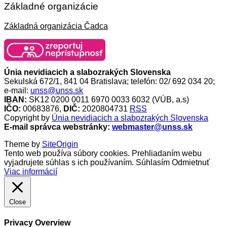
Základné organizácie
Základná organizácia Čadca
Únia nevidiacich a slabozrakých Slovenska
Sekulská 672/1, 841 04 Bratislava; telefón: 02/ 692 034 20;
e-mail:
unss@unss.sk
IBAN:
SK12 0200 0011 6970 0033 6032 (VÚB, a.s)
IČO:
00683876,
DIČ:
2020804731
RSS
Copyright by
Únia nevidiacich a slabozrakých Slovenska
E-mail správca webstránky:
webmaster@unss.sk
Theme by
SiteOrigin
Tento web používa súbory cookies. Prehliadaním webu
vyjadrujete súhlas s ich používaním.
Súhlasím
Odmietnuť
Viac informácií
Close
Privacy Overview